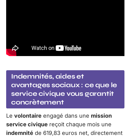
Indemnités, aides et
avantages sociaux : ce que le
service civique vous garantit
concrètement
Le
volontaire
engagé dans une
mission
service civique
reçoit chaque mois une
indemnité
de 619,83 euros net, directement