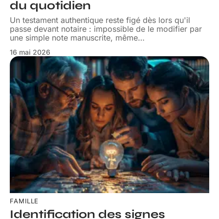
du quotidien
Un testament authentique reste figé dès lors qu'il
passe devant notaire : impossible de le modifier par
une simple note manuscrite, même
…
16 mai 2026
FAMILLE
Identification des signes