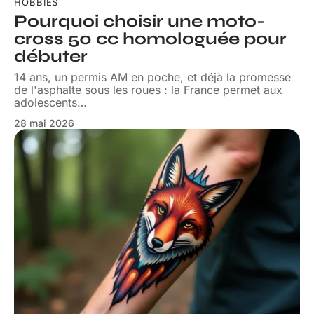
HOBBIES
Pourquoi choisir une moto-
cross 50 cc homologuée pour
débuter
14 ans, un permis AM en poche, et déjà la promesse
de l'asphalte sous les roues : la France permet aux
adolescents
…
28 mai 2026