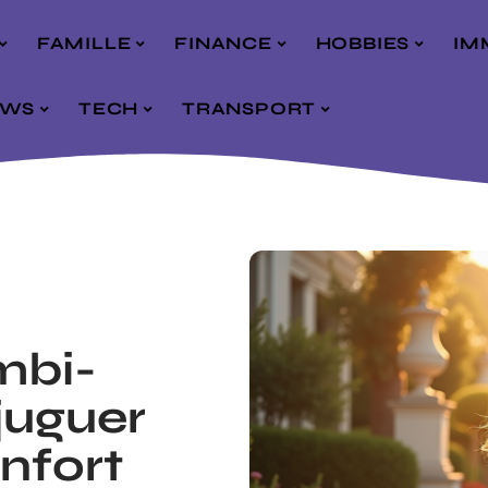
FAMILLE
FINANCE
HOBBIES
IM
EWS
TECH
TRANSPORT
mbi-
juguer
nfort