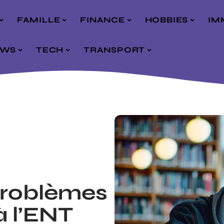
FAMILLE
FINANCE
HOBBIES
IM
EWS
TECH
TRANSPORT
problèmes
à l’ENT