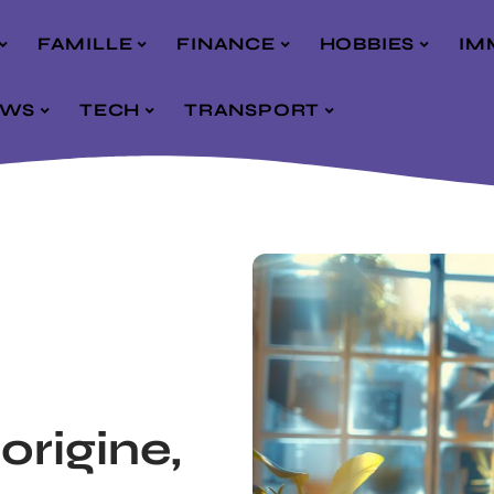
FAMILLE
FINANCE
HOBBIES
IM
EWS
TECH
TRANSPORT
origine,