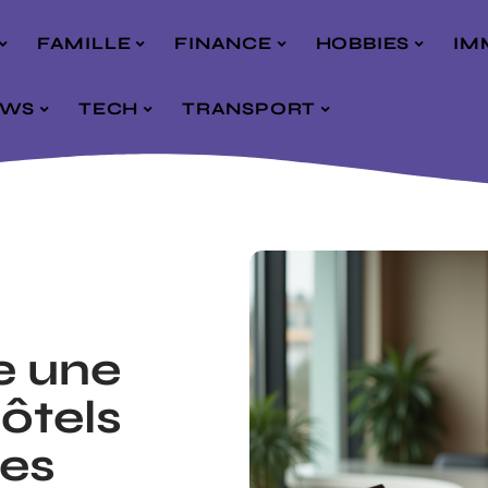
FAMILLE
FINANCE
HOBBIES
IM
EWS
TECH
TRANSPORT
e une
ôtels
les