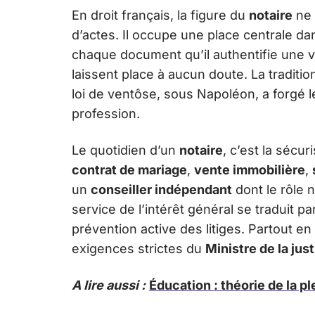
En droit français, la figure du
notaire
ne 
d’actes. Il occupe une place centrale da
chaque document qu’il authentifie une v
laissent place à aucun doute. La tradition
loi de ventôse, sous Napoléon, a forgé l
profession.
Le quotidien d’un
notaire
, c’est la sécur
contrat de mariage
,
vente immobilière
,
un
conseiller indépendant
dont le rôle 
service de l’intérêt général se traduit pa
prévention active des litiges. Partout en
exigences strictes du
Ministre de la jus
A lire aussi :
Éducation : théorie de la p