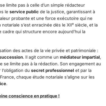
se limite pas à celle d’un simple rédacteur
ns le
service public
de la justice, garantissant à
aleur probante et une force exécutoire qui ne
e
 notariale s’est enracinée dès le XII
siècle, et la
e cadre qui structure encore aujourd’hui la
isation des actes de la vie privée et patrimoniale :
succession
. Il agit comme un
médiateur impartial
,
ne se limite pas à la rédaction. Son engagement au
r l’obligation du
secret professionnel
et par la
 France, chaque étude notariale s’aligne sur les
tice
.
leine conscience en pratique !