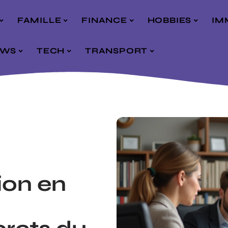
FAMILLE
FINANCE
HOBBIES
IM
EWS
TECH
TRANSPORT
ion en