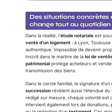
Des situations concrètes o
change tout au quotidien
Dans la réalité, l’
étude notariale
est souv
vente d’un logement
: à Lyon, Toulouse 
authentique. Impossible de devenir prop
inscrit dans le marbre de la
loi de ventô
patrimonial
protège acheteurs et vendeu
transmission des biens.
Dans le cercle familial, la signature d’un
succession
révèlent aussi l’étendue du
rédigé sur mesure, chaque volonté est c
intervient également lors de donations, p
ou la rédaction d’un
testament
. Ces mom