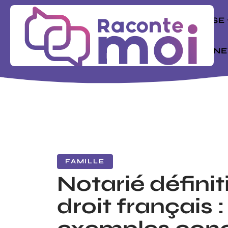
ENTREPRISE
MODE
N
FAMILLE
Notarié définit
droit français :