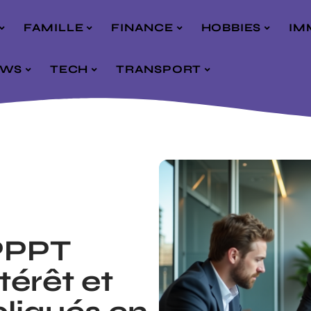
FAMILLE
FINANCE
HOBBIES
IM
EWS
TECH
TRANSPORT
 PPPT
térêt et