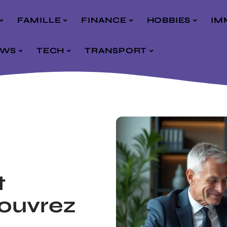
FAMILLE
FINANCE
HOBBIES
IM
EWS
TECH
TRANSPORT
t
couvrez