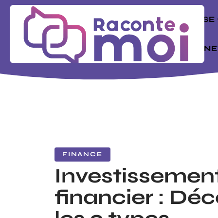
ENTREPRISE
MODE
N
FINANCE
Investissemen
financier : Dé