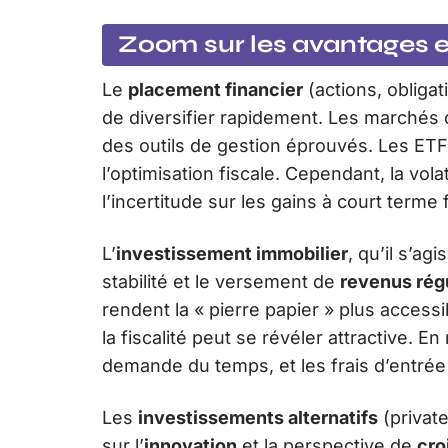
Zoom sur les avantages et
Le
placement financier
(actions, obligat
de diversifier rapidement. Les marchés of
des outils de gestion éprouvés. Les ETF
l’optimisation fiscale. Cependant, la vola
l’incertitude sur les gains à court terme 
L’
investissement immobilier
, qu’il s’agi
stabilité et le versement de
revenus rég
rendent la « pierre papier » plus access
la fiscalité peut se révéler attractive. 
demande du temps, et les frais d’entrée 
Les
investissements alternatifs
(private
sur l’
innovation
et la perspective de
cro