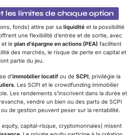
 les limites de chaque option
ions, fonds) attire par sa
liquidité
et la possibilité
frent une flexibilité d’entrée et de sortie, avec
 et le
plan d’épargne en actions (PEA)
facilitent
tilité des marchés, le risque de perte en capital et
font partie du jeu.
sse d’
immobilier locatif
ou de
SCPI
, privilégie la
uliers
. Les SCPI et le crowdfunding immobilier
ible. Les rendements s’inscrivent dans la durée et
En revanche, vendre un bien ou des parts de SCPI
ou de gestion peuvent peser sur la rentabilité.
 equity, capital-risque, cryptomonnaies) misent
issance
. Le private equity participe à la création