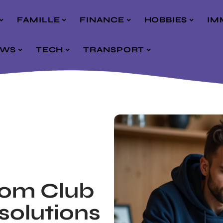
FAMILLE
FINANCE
HOBBIES
IM
EWS
TECH
TRANSPORT
om Club
solutions