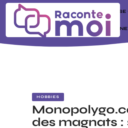
ENTREPRISE
MODE
N
HOBBIES
Monopolygo.c
des magnats : 