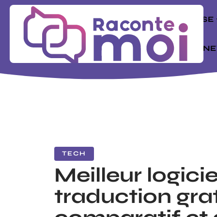
ENTREPRISE
MODE
N
TECH
Meilleur logicie
traduction grat