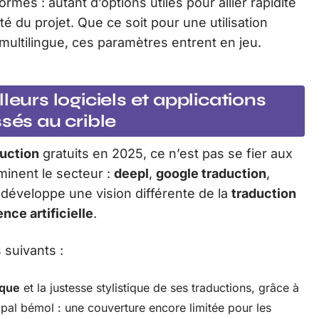
rmes : autant d’options utiles pour allier rapidité
ité du projet. Que ce soit pour une utilisation
 multilingue, ces paramètres entrent en jeu.
leurs logiciels et applications
sés au crible
duction
gratuits en 2025, ce n’est pas se fier aux
minent le secteur :
deepl
,
google traduction
,
développe une vision différente de la
traduction
ence artificielle
.
 suivants :
ique
et la justesse stylistique de ses traductions, grâce à
al bémol : une couverture encore limitée pour les