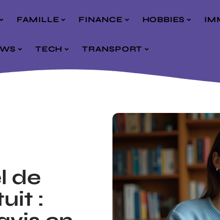
FAMILLE
FINANCE
HOBBIES
IM
EWS
TECH
TRANSPORT
l de
uit :