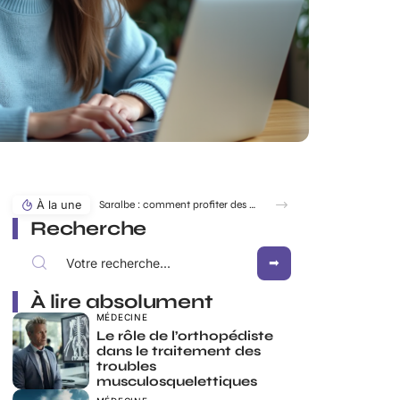
À la une
Saralbe : comment profiter des bords de l’eau en toute saison ?
Recherche
À lire absolument
MÉDECINE
Le rôle de l’orthopédiste
dans le traitement des
troubles
musculosquelettiques