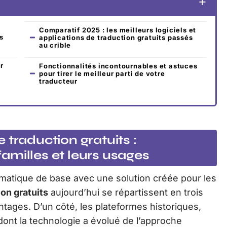
Comparatif 2025 : les meilleurs logiciels et
s
applications de traduction gratuits passés
au crible
ir
Fonctionnalités incontournables et astuces
pour tirer le meilleur parti de votre
traducteur
 traduction gratuits :
amilles et leurs usages
omatique de base avec une solution créée pour les
ion gratuits
aujourd’hui se répartissent en trois
tages. D’un côté, les plateformes historiques,
 dont la technologie a évolué de l’approche