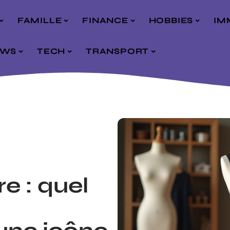
FAMILLE
FINANCE
HOBBIES
IM
EWS
TECH
TRANSPORT
re : quel