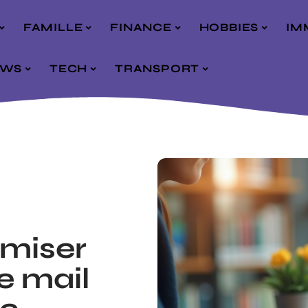
FAMILLE
FINANCE
HOBBIES
IM
EWS
TECH
TRANSPORT
miser
e mail