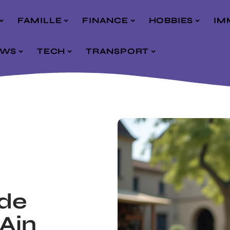
FAMILLE
FINANCE
HOBBIES
IM
EWS
TECH
TRANSPORT
ide
’Ain