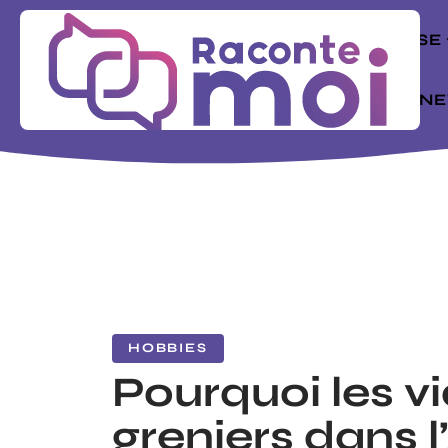
ENTREPRISE
MODE
N
HOBBIES
Pourquoi les v
greniers dans l