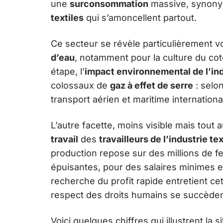
une
surconsommation
massive, synon
textiles
qui s’amoncellent partout.
Ce secteur se révèle particulièrement v
d’eau
, notamment pour la culture du cot
étape, l’
impact environnemental de l’in
colossaux de
gaz à effet de serre
: selo
transport aérien et maritime internationa
L’autre facette, moins visible mais tout
travail
des
travailleurs de l’industrie tex
production repose sur des millions de
épuisantes, pour des salaires minimes e
recherche du profit rapide entretient ce
respect des droits humains se succèden
Voici quelques chiffres qui illustrent la si