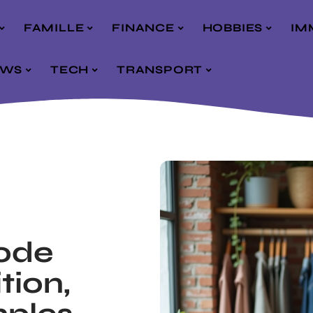
FAMILLE
FINANCE
HOBBIES
IM
EWS
TECH
TRANSPORT
ode
tion,