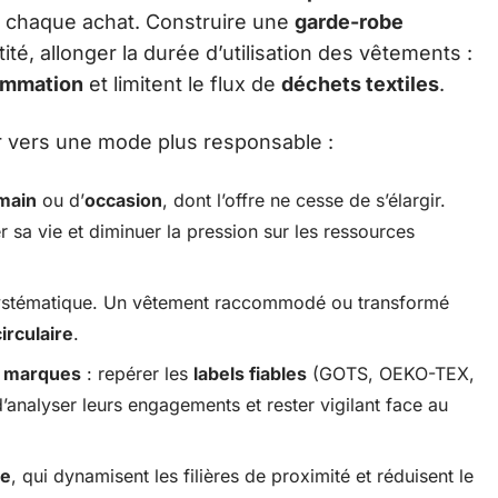
 chaque achat. Construire une
garde-robe
ntité, allonger la durée d’utilisation des vêtements :
ommation
et limitent le flux de
déchets textiles
.
r vers une mode plus responsable :
main
ou d’
occasion
, dont l’offre ne cesse de s’élargir.
r sa vie et diminuer la pression sur les ressources
ystématique. Un vêtement raccommodé ou transformé
irculaire
.
s
marques
: repérer les
labels fiables
(GOTS, OEKO-TEX,
analyser leurs engagements et rester vigilant face au
le
, qui dynamisent les filières de proximité et réduisent le