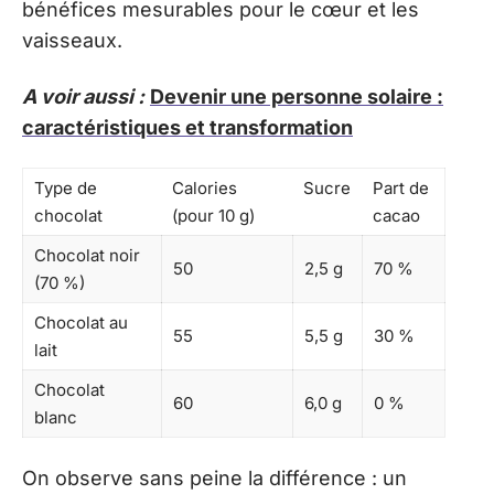
bénéfices mesurables pour le cœur et les
vaisseaux.
A voir aussi :
Devenir une personne solaire :
caractéristiques et transformation
Type de
Calories
Sucre
Part de
chocolat
(pour 10 g)
cacao
Chocolat noir
50
2,5 g
70 %
(70 %)
Chocolat au
55
5,5 g
30 %
lait
Chocolat
60
6,0 g
0 %
blanc
On observe sans peine la différence : un