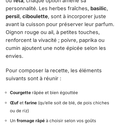
ou
feta
, chaque option amène sa
personnalité. Les herbes fraîches,
basilic
,
persil
,
ciboulette
, sont à incorporer juste
avant la cuisson pour préserver leur parfum.
Oignon rouge ou ail, à petites touches,
renforcent la vivacité ; poivre, paprika ou
cumin ajoutent une note épicée selon les
envies.
Pour composer la recette, les éléments
suivants sont à réunir :
Courgette
râpée et bien égouttée
Œuf
et
farine
(qu’elle soit de blé, de pois chiches
ou de riz)
Un
fromage râpé
à choisir selon vos goûts