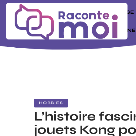
ENTREPRISE
MODE
N
HOBBIES
L’histoire fasc
jouets Kong po