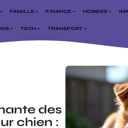
FAMILLE
FINANCE
HOBBIES
IM
EWS
TECH
TRANSPORT
inante des
ur chien :