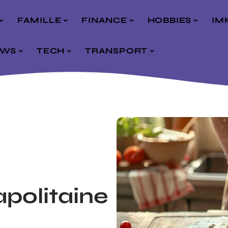
FAMILLE
FINANCE
HOBBIES
IM
EWS
TECH
TRANSPORT
apolitaine