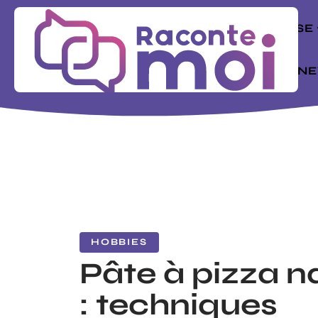
ENTREPRISE
MODE
N
HOBBIES
Pâte à pizza n
: techniques