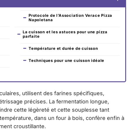
Protocole de l’Association Verace Pizza
Napoletana
La cuisson et les astuces pour une pizza
parfaite
Température et durée de cuisson
Techniques pour une cuisson idéale
ulaires, utilisent des farines spécifiques,
étrissage précises. La fermentation longue,
indre cette légèreté et cette souplesse tant
température, dans un four à bois, confère enfin à
ment croustillante.