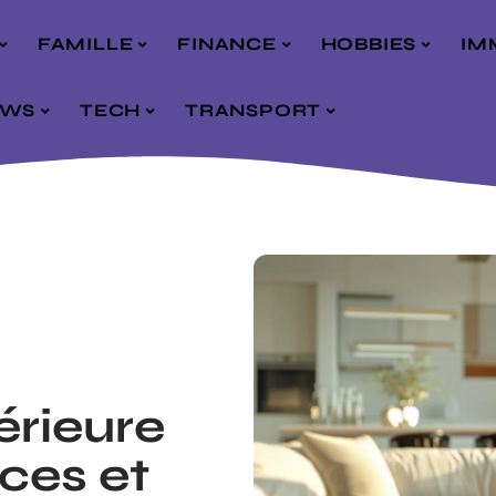
FAMILLE
FINANCE
HOBBIES
IM
EWS
TECH
TRANSPORT
érieure
uces et