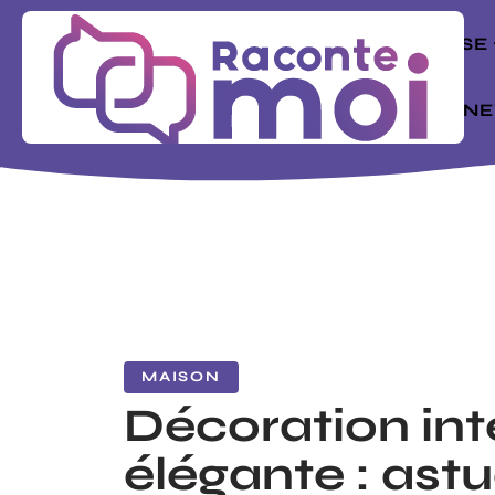
ENTREPRISE
MODE
N
MAISON
Décoration int
élégante : ast